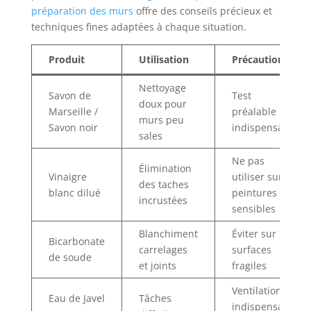
préparation des murs
offre des conseils précieux et
techniques fines adaptées à chaque situation.
Produit
Utilisation
Précaution
Nettoyage
Savon de
Test
doux pour
Marseille /
préalable
murs peu
Savon noir
indispensable
sales
Ne pas
Élimination
Vinaigre
utiliser sur
des taches
blanc dilué
peintures
incrustées
sensibles
Blanchiment
Éviter sur
Bicarbonate
carrelages
surfaces
de soude
et joints
fragiles
Ventilation
Eau de Javel
Tâches
indispensable